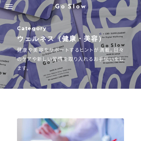
Menu
Skip
Menu
to
main
Category
content
ウェルネス（健康・美容）
健康や美容をサポートするヒントが満載。日々
のケアや新しい習慣を取り入れるお手伝いをし
ます。