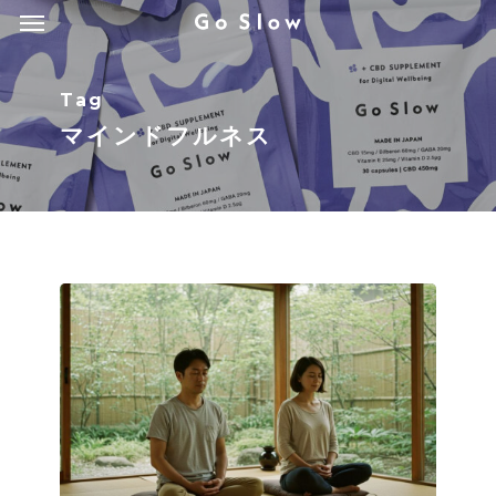
Menu
Skip
Menu
to
main
Tag
content
マインドフルネス