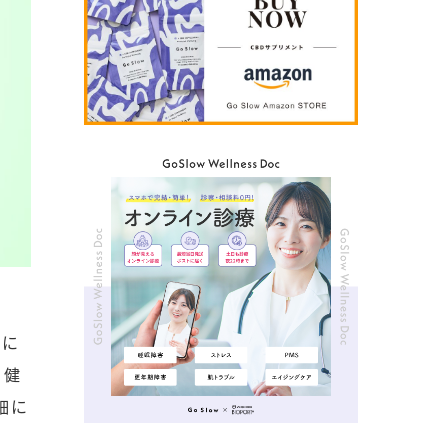
用に
、健
細に