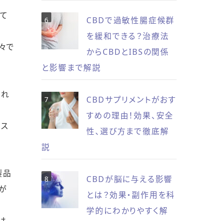
いて
CBDで過敏性腸症候群
を緩和できる？治療法
々で
からCBDとIBSの関係
と影響まで解説
これ
CBDサプリメントがおす
すめの理由！効果、安全
リス
性、選び方まで徹底解
説
製品
CBDが脳に与える影響
が
とは？効果・副作用を科
学的にわかりやすく解
は、