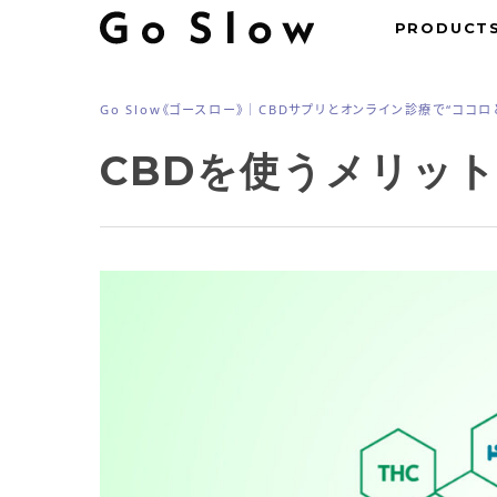
Skip
PRODUCT
to
main
Go Slow《ゴースロー》｜CBDサプリとオンライン診療で“ココ
content
CBDを使うメリッ