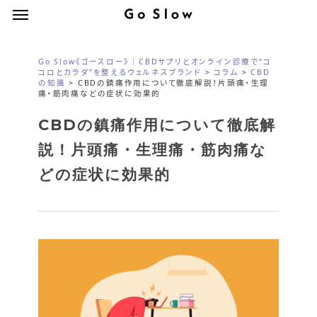
Menu
Skip
Menu
to
main
Go Slow《ゴースロー》｜CBDサプリとオンライン診療で“コ
content
コロとカラダ”を整えるウェルネスブランド
>
コラム
>
CBD
の知識
>
CBDの鎮痛作用について徹底解説！片頭痛・生理
痛・筋肉痛などの症状に効果的
CBDの鎮痛作用について徹底解
説！片頭痛・生理痛・筋肉痛な
どの症状に効果的