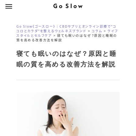
Menu
Skip
Menu
to
main
Go Slow《ゴースロー》｜CBDサプリとオンライン診療で“コ
content
コロとカラダ”を整えるウェルネスブランド
>
コラム
>
ライフ
スタイルとセルフケア
>
寝ても眠いのはなぜ？原因と睡眠の
質を高める改善方法を解説
寝ても眠いのはなぜ？原因と睡
眠の質を高める改善方法を解説