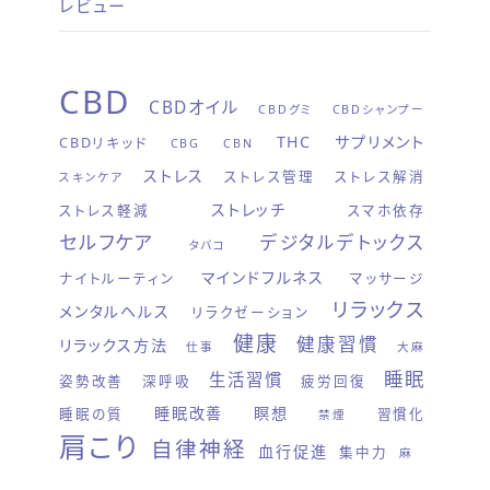
レビュー
CBD
CBDオイル
CBDグミ
CBDシャンプー
THC
サプリメント
CBDリキッド
CBG
CBN
ストレス
ストレス管理
ストレス解消
スキンケア
ストレッチ
ストレス軽減
スマホ依存
セルフケア
デジタルデトックス
タバコ
マインドフルネス
ナイトルーティン
マッサージ
リラックス
メンタルヘルス
リラクゼーション
健康
健康習慣
リラックス方法
仕事
大麻
睡眠
生活習慣
姿勢改善
深呼吸
疲労回復
睡眠改善
瞑想
睡眠の質
習慣化
禁煙
肩こり
自律神経
血行促進
集中力
麻