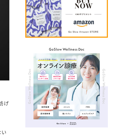
妨げ
ない