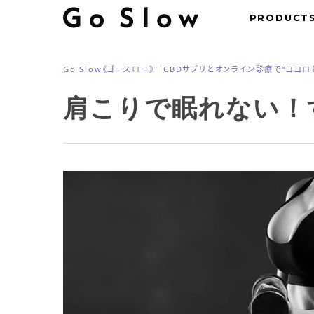
Skip
PRODUCT
to
main
Go Slow《ゴースロー》｜CBDサプリとオンライン診療で“ココ
content
肩こりで眠れない！