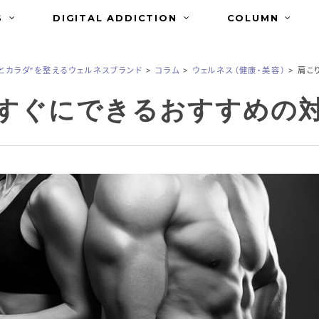
S
DIGITAL ADDICTION
COLUMN
ロとカラダ”を整えるウェルネスブランド
>
コラム
>
ウェルネス（健康・美容）
>
肩こ
すぐにできるおすすめの