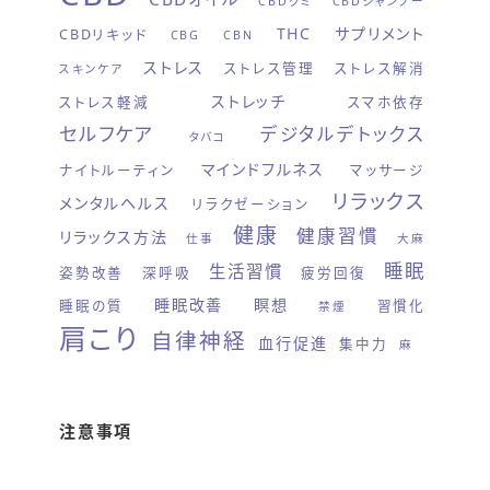
CBDグミ
CBDシャンプー
THC
サプリメント
CBDリキッド
CBG
CBN
ストレス
ストレス管理
ストレス解消
スキンケア
ストレッチ
ストレス軽減
スマホ依存
セルフケア
デジタルデトックス
タバコ
マインドフルネス
ナイトルーティン
マッサージ
リラックス
メンタルヘルス
リラクゼーション
健康
健康習慣
リラックス方法
仕事
大麻
睡眠
生活習慣
姿勢改善
深呼吸
疲労回復
睡眠改善
瞑想
睡眠の質
習慣化
禁煙
肩こり
自律神経
血行促進
集中力
麻
注意事項