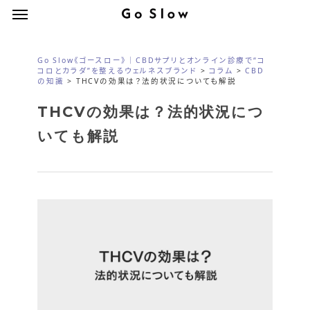
Menu
Skip
Menu
to
main
Go Slow《ゴースロー》｜CBDサプリとオンライン診療で“コ
content
コロとカラダ”を整えるウェルネスブランド
>
コラム
>
CBD
の知識
>
THCVの効果は？法的状況についても解説
THCVの効果は？法的状況につ
いても解説